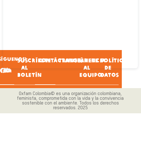
SÍGUENOS!
SUSCRÍBETE
CONTÁCTANOS
TRANSPARENCIA
ÚNETE
POLÍTICA
AL
AL
DE
BOLETÍN
EQUIPO
DATOS
Oxfam Colombia© es una organización colombiana,
feminista, comprometida con la vida y la convivencia
sostenible con el ambiente. Todos los derechos
reservados. 2025