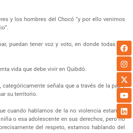
eres y los hombres del Chocó “
y por ello venimos
io
”.
par, puedan tener voz y voto, en donde todas las
enta vida que debe vivir en Quibdó.
 categóricamente señala que a través de la paz y
r su territorio.
e cuando hablamos de la no violencia estamos
 niña o esa
adolescen
te
en sus derechos
,
pero no
precisamente del respeto, estamos
hablando del