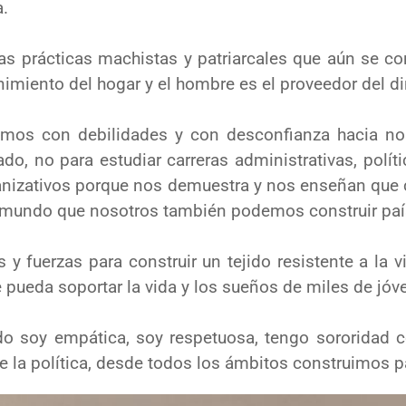
a.
as prácticas machistas y patriarcales
que aún se co
imiento del hogar y el hombre es el proveedor del
di
amos con debilidades y con de
sconfianza
hacia n
ado, no para estudiar carreras administrativas, polít
anizativos porque nos demuestra y nos enseñan qu
al mundo que
nosotros también podemos construir país”
s y fuerzas para construir un tejido
resistente a la 
 pueda soportar la vida y los sueños de miles de jó
ndo soy empática, soy respetuosa, tengo
sororidad c
e la política, desde todos los ámbitos construimos p