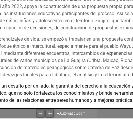
 el año 2022, apoya la construcción de una propuesta propia par
a las instituciones educativas participantes del proceso. Así s
a de niños, niñas y adolescentes en el territorio Guajiro, que ta
 espacios de decisiones, de construcción de propuestas e inicia
prendizajes de vida, se empezó a trabajar en una propuesta conj
nfoque étnico e intercultural, especialmente para el pueblo Way
 mediante diferentes encuentros, intercambios de experiencias y
rurales de varios municipios de La Guajira (Uribia, Maicao, Rio
cuación de materiales pedagógicos sobre Cátedra de Paz desde u
liderazgos locales para el diálogo, el análisis y la reexión alre
o un desafío por un lado, la garantía del derecho a la educación y
tnico, que no solo fortalezca los conocimientos y brinde herramie
nto de las relaciones entre seres humanos y a mejores práctica