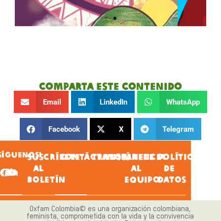
Informe anual 2023:
Observatorio de
derechos humanos y
violencias contra las
Comparta este contenido
mujeres indígenas
Email
LinkedIn
WhatsApp
CXHAB WALA KIWE -
ACIN
Facebook
X
Telegram
HAZ CLIC AQUÍ
SÍGUENOS!
SUSCRÍBETE
CONTÁCTANOS
TRANSPARENCIA
ÚNETE
POLÍTICA
AL
AL
DE
BOLETÍN
EQUIPO
DATOS
Oxfam Colombia© es una organización colombiana,
feminista, comprometida con la vida y la convivencia