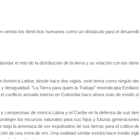
án viendo los derechos humanos como un obstáculo para el desarrol
bordar el reto de la distribución de la tierra y su relación con los der
l en América Latina; desde hace dos siglos, este tema como ningún otr
 desigualdad. “La Tierra para quien la Trabaja” reivindicaba Emilian
 el conflicto armado interno en Colombia hace ahora más de medio si
campesinas de mérica Latina y el Caribe en la defensa de sus tier
, proteger los recursos naturales para sus hijos y futuras generaciones
 bajo la amenaza de ser expulsados de sus tierras para el cultivo d
ción de una mina de oro. Una realidad similar existía hace medio siglo