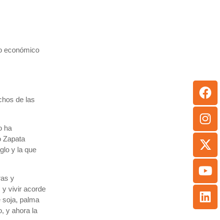
lo económico
echos de las
o ha
o Zapata
glo y la que
ras y
 y vivir acorde
e soja, palma
, y ahora la