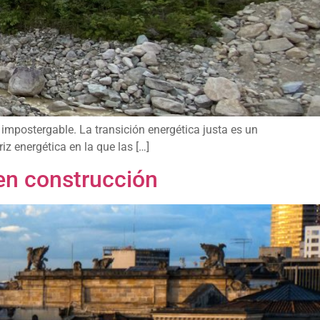
 impostergable. La transición energética justa es un
iz energética en la que las […]
y en construcción