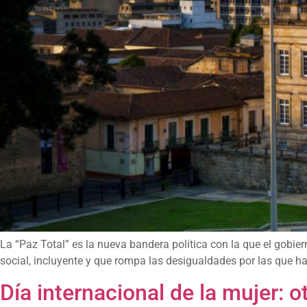
La “Paz Total” es la nueva bandera política con la que el gobier
social, incluyente y que rompa las desigualdades por las que ha
Día internacional de la mujer: 