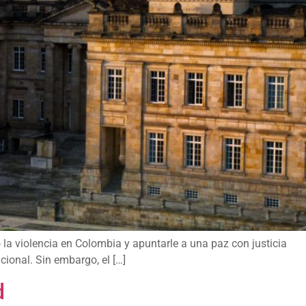
o la violencia en Colombia y apuntarle a una paz con justicia
cional. Sin embargo, el […]
d