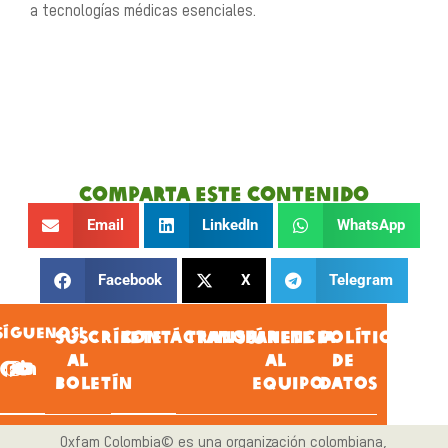
a
tecnologías médicas esenciales.
Comparta este contenido
Email
LinkedIn
WhatsApp
Facebook
X
Telegram
SÍGUENOS!
SUSCRÍBETE
CONTÁCTANOS
TRANSPARENCIA
ÚNETE
POLÍTICA
AL
AL
DE
BOLETÍN
EQUIPO
DATOS
Oxfam Colombia© es una organización colombiana,