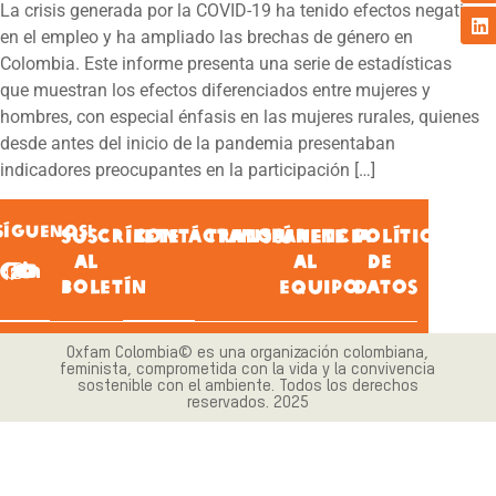
La crisis generada por la COVID-19 ha tenido efectos negativos
en el empleo y ha ampliado las brechas de género en
Colombia. Este informe presenta una serie de estadísticas
que muestran los efectos diferenciados entre mujeres y
hombres, con especial énfasis en las mujeres rurales, quienes
desde antes del inicio de la pandemia presentaban
indicadores preocupantes en la participación […]
SÍGUENOS!
SUSCRÍBETE
CONTÁCTANOS
TRANSPARENCIA
ÚNETE
POLÍTICA
AL
AL
DE
BOLETÍN
EQUIPO
DATOS
Oxfam Colombia© es una organización colombiana,
feminista, comprometida con la vida y la convivencia
sostenible con el ambiente. Todos los derechos
reservados. 2025