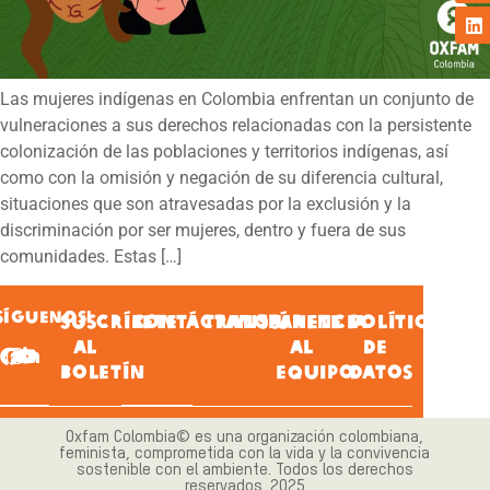
Las mujeres indígenas en Colombia enfrentan un conjunto de
vulneraciones a sus derechos relacionadas con la persistente
colonización de las poblaciones y territorios indígenas, así
como con la omisión y negación de su diferencia cultural,
situaciones que son atravesadas por la exclusión y la
discriminación por ser mujeres, dentro y fuera de sus
comunidades. Estas […]
SÍGUENOS!
SUSCRÍBETE
CONTÁCTANOS
TRANSPARENCIA
ÚNETE
POLÍTICA
AL
AL
DE
BOLETÍN
EQUIPO
DATOS
Oxfam Colombia© es una organización colombiana,
feminista, comprometida con la vida y la convivencia
sostenible con el ambiente. Todos los derechos
reservados. 2025