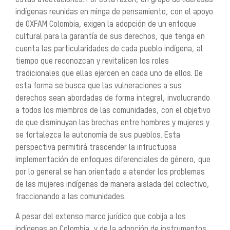
estas afecta
ciones. Por esta razón, un grupo de lideresas
indígenas reunidas en minga de pensamiento, con el apoyo
de OXFAM Colombia, exigen la adopción de un enfoque
cultural para la garantía de sus derechos, que
tenga en
cuenta las particularidades de cada pueblo indígena, al
tiempo que reconozcan y revitalicen
los roles
tradicionales que ellas ejercen en cada uno de ellos. De
esta forma se busca que las vulne
raciones a sus
derechos sean abordadas de forma integral, involucrando
a todos los miembros de las
comunidades, con el objetivo
de que disminuyan las brechas entre hombres y mujeres y
se fortalezca
la autonomía de sus pueblos. Esta
perspectiva permitirá trascender la infructuosa
implementación de
enfoques diferenciales de género, que
por lo general se han orientado a atender los problemas
de las
mujeres indígenas de manera aislada del colectivo,
fraccionando a las comunidades.
A pesar del extenso marco jurídico que cobija a los
indígenas en Colombia, y de la adopción de ins
trumentos