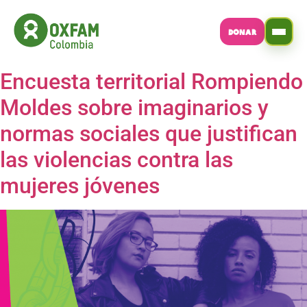
DONAR
Encuesta territorial Rompiendo
Moldes sobre imaginarios y
normas sociales que justifican
las violencias contra las
mujeres jóvenes