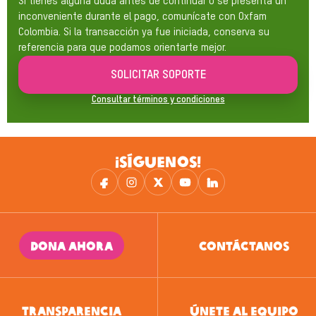
Si tienes alguna duda antes de continuar o se presenta un
inconveniente durante el pago, comunícate con Oxfam
Colombia. Si la transacción ya fue iniciada, conserva su
referencia para que podamos orientarte mejor.
SOLICITAR SOPORTE
Consultar términos y condiciones
¡SÍGUENOS!
DONA AHORA
CONTÁCTANOS
TRANSPARENCIA
ÚNETE AL EQUIPO