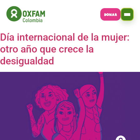
DONAR
Día internacional de la mujer:
otro año que crece la
desigualdad