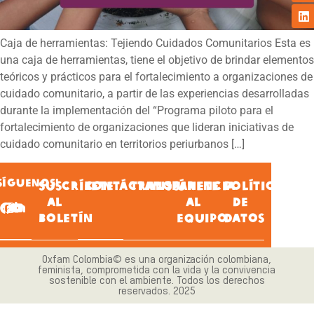
Caja de herramientas: Tejiendo Cuidados Comunitarios Esta es
una caja de herramientas, tiene el objetivo de brindar elementos
teóricos y prácticos para el fortalecimiento a organizaciones de
cuidado comunitario, a partir de las experiencias desarrolladas
durante la implementación del “Programa piloto para el
fortalecimiento de organizaciones que lideran iniciativas de
cuidado comunitario en territorios periurbanos […]
SÍGUENOS!
SUSCRÍBETE
CONTÁCTANOS
TRANSPARENCIA
ÚNETE
POLÍTICA
AL
AL
DE
BOLETÍN
EQUIPO
DATOS
Oxfam Colombia© es una organización colombiana,
feminista, comprometida con la vida y la convivencia
sostenible con el ambiente. Todos los derechos
reservados. 2025