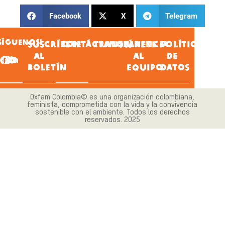
Facebook
X
Telegram
SÍGUENOS!
SUSCRÍBETE
CONTÁCTANOS
TRANSPARENCIA
ÚNETE
POLÍTICA
AL
AL
DE
BOLETÍN
EQUIPO
DATOS
Oxfam Colombia© es una organización colombiana,
feminista, comprometida con la vida y la convivencia
sostenible con el ambiente. Todos los derechos
reservados. 2025