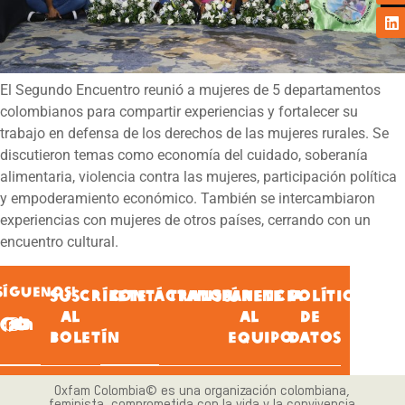
El Segundo Encuentro reunió a mujeres de 5 departamentos
colombianos para compartir experiencias y fortalecer su
trabajo en defensa de los derechos de las mujeres rurales. Se
discutieron temas como economía del cuidado, soberanía
alimentaria, violencia contra las mujeres, participación política
y empoderamiento económico. También se intercambiaron
experiencias con mujeres de otros países, cerrando con un
encuentro cultural.
SÍGUENOS!
SUSCRÍBETE
CONTÁCTANOS
TRANSPARENCIA
ÚNETE
POLÍTICA
AL
AL
DE
BOLETÍN
EQUIPO
DATOS
Oxfam Colombia© es una organización colombiana,
feminista, comprometida con la vida y la convivencia