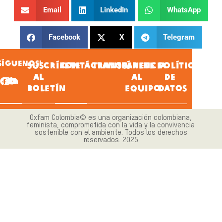
Email
LinkedIn
WhatsApp
Facebook
X
Telegram
SÍGUENOS!
SUSCRÍBETE
CONTÁCTANOS
TRANSPARENCIA
ÚNETE
POLÍTICA
AL
AL
DE
BOLETÍN
EQUIPO
DATOS
Oxfam Colombia© es una organización colombiana,
feminista, comprometida con la vida y la convivencia
sostenible con el ambiente. Todos los derechos
reservados. 2025