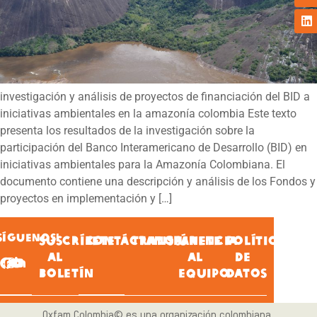
investigación y análisis de proyectos de financiación del BID a
iniciativas ambientales en la amazonía colombia Este texto
presenta los resultados de la investigación sobre la
participación del Banco Interamericano de Desarrollo (BID) en
iniciativas ambientales para la Amazonía Colombiana. El
documento contiene una descripción y análisis de los Fondos y
proyectos en implementación y […]
SÍGUENOS!
SUSCRÍBETE
CONTÁCTANOS
TRANSPARENCIA
ÚNETE
POLÍTICA
AL
AL
DE
BOLETÍN
EQUIPO
DATOS
Oxfam Colombia© es una organización colombiana,