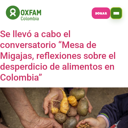
DONAR
Se llevó a cabo el
conversatorio “Mesa de
Migajas, reflexiones sobre el
desperdicio de alimentos en
Colombia”