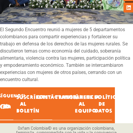
El Segundo Encuentro reunió a mujeres de 5 departamentos
colombianos para compartir experiencias y fortalecer su
trabajo en defensa de los derechos de las mujeres rurales. Se
discutieron temas como economía del cuidado, soberanía
alimentaria, violencia contra las mujeres, participación política
y empoderamiento económico. También se intercambiaron
experiencias con mujeres de otros países, cerrando con un
encuentro cultural.
SÍGUENOS!
SUSCRÍBETE
CONTÁCTANOS
TRANSPARENCIA
ÚNETE
POLÍTICA
AL
AL
DE
BOLETÍN
EQUIPO
DATOS
Oxfam Colombia© es una organización colombiana,
feminista, comprometida con la vida y la convivencia