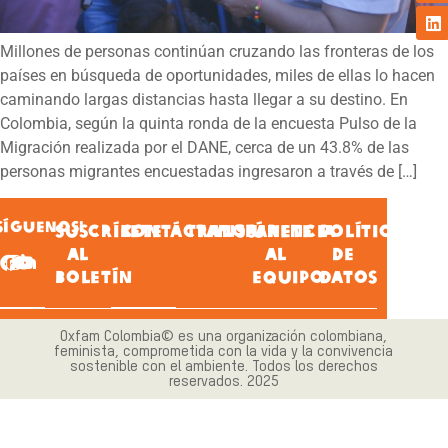
Millones de personas continúan cruzando las fronteras de los
países en búsqueda de oportunidades, miles de ellas lo hacen
caminando largas distancias hasta llegar a su destino. En
Colombia, según la quinta ronda de la encuesta Pulso de la
Migración realizada por el DANE, cerca de un 43.8% de las
personas migrantes encuestadas ingresaron a través de […]
SÍGUENOS!
SUSCRÍBETE
CONTÁCTANOS
TRANSPARENCIA
ÚNETE
POLÍTICA
AL
AL
DE
BOLETÍN
EQUIPO
DATOS
Oxfam Colombia© es una organización colombiana,
feminista, comprometida con la vida y la convivencia
sostenible con el ambiente. Todos los derechos
reservados. 2025