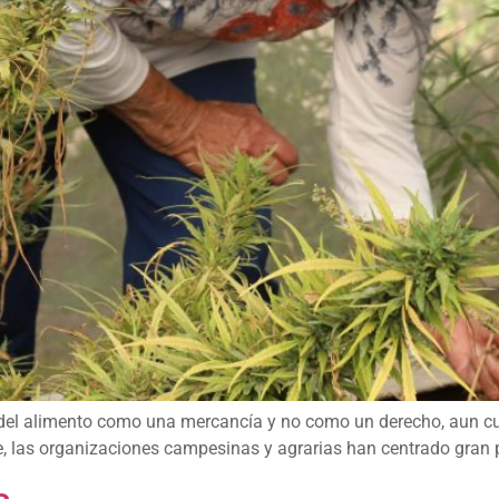
del alimento como una mercancía y no como un derecho, aun cua
, las organizaciones campesinas y agrarias han centrado gran pa