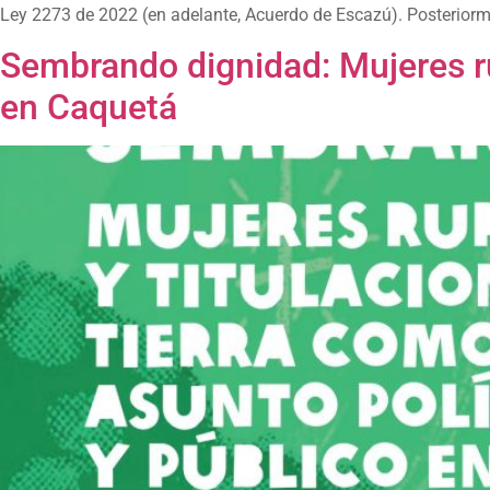
Ley 2273 de 2022 (en adelante, Acuerdo de Escazú). Posteriormen
Sembrando dignidad: Mujeres rur
en Caquetá