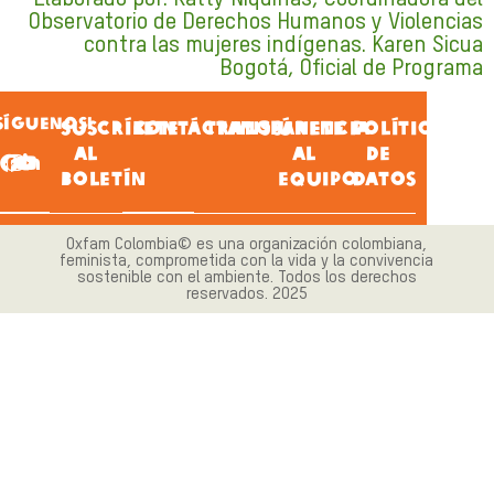
Observatorio de Derechos Humanos y Violencias
contra las mujeres indígenas. Karen Sicua
Bogotá, Oficial de Programa
SÍGUENOS!
SUSCRÍBETE
CONTÁCTANOS
TRANSPARENCIA
ÚNETE
POLÍTICA
AL
AL
DE
BOLETÍN
EQUIPO
DATOS
Oxfam Colombia© es una organización colombiana,
feminista, comprometida con la vida y la convivencia
sostenible con el ambiente. Todos los derechos
reservados. 2025